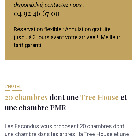
disponibilité, contactez nous :
04 92 46 67 00
Réservation flexible : Annulation gratuite
jusqu à 3 jours avant votre arrivée !! Meilleur
tarif garanti
L'HÔTEL
2
0
c
h
a
m
b
r
e
s
d
o
n
t
u
n
e
T
r
e
e
H
o
u
s
e
e
t
u
n
e
c
h
a
m
b
r
e
P
M
R
Les Escondus vous proposent 20 chambres dont
une chambre dans les arbres : la Tree House et une