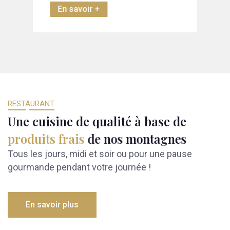
En savoir +
RESTAURANT
U
n
e
c
u
i
s
i
n
e
d
e
q
u
a
l
i
t
é
à
b
a
s
e
d
e
p
r
o
d
u
i
t
s
f
r
a
i
s
d
e
n
o
s
m
o
n
t
a
g
n
e
s
Tous les jours, midi et soir ou pour une pause
gourmande pendant votre journée !
En savoir plus