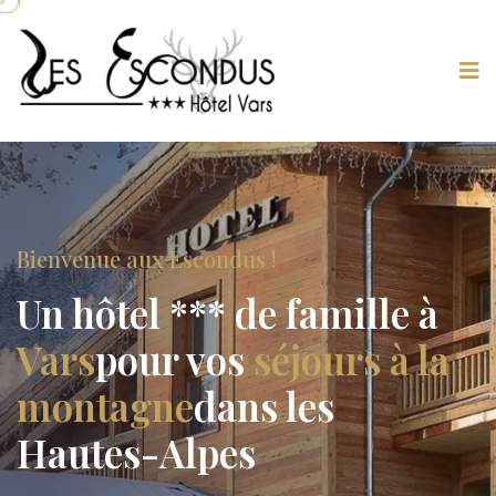
Bienvenue aux Escondus !
Un hôtel *** de famille à
Vars
pour vos
séjours à la
montagne
dans les
Hautes-Alpes