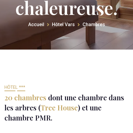
chaleureuse.
Accueil
Hôtel Vars
Chambres
HÔTEL ***
2
0
c
h
a
m
b
r
e
s
d
o
n
t
u
n
e
c
h
a
m
b
r
e
d
a
n
s
l
e
s
a
r
b
r
e
s
(
T
r
e
e
H
o
u
s
e
)
e
t
u
n
e
c
h
a
m
b
r
e
P
M
R
.